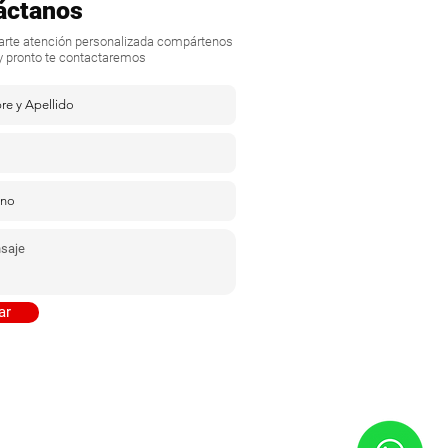
áctanos
darte atención personalizada compártenos
y pronto te contactaremos
ar