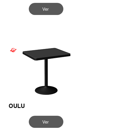
Ver
OULU
Ver