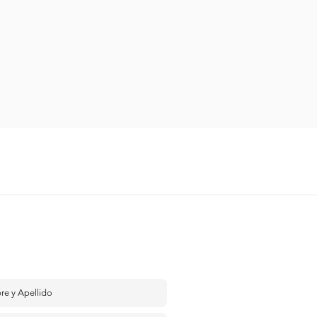
áctanos
darte atención personalizada compártenos
y pronto te contactaremos