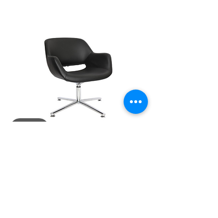
Ver
WICKER