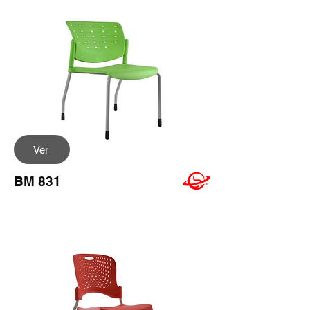
Ver
BM 831