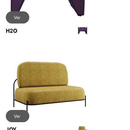
Ver
H2O
Ver
JOY