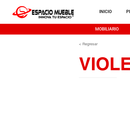
INICIO
P
MOBILIARIO
< Regresar
VIOL