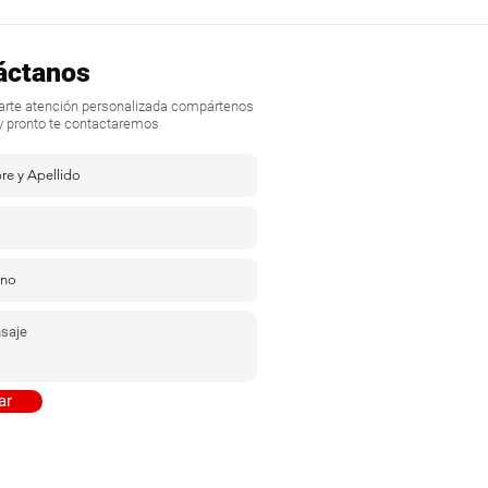
áctanos
darte atención personalizada compártenos
y pronto te contactaremos
ar