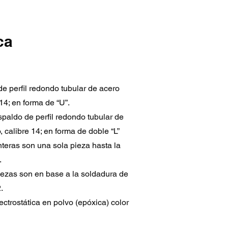
ca
 de perfil redondo tubular de acero
 14; en forma de “U”.
spaldo de perfil redondo tubular de
 calibre 14; en forma de doble “L”
teras son una sola pieza hasta la
.
iezas son en base a la soldadura de
.
ectrostática en polvo (epóxica) color