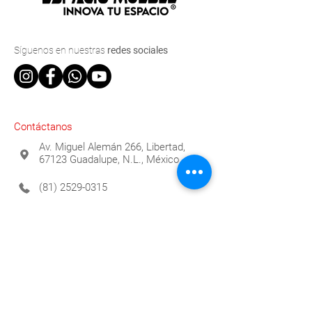
Síguenos
en nuestras
redes sociales
Contáctanos
Av. Miguel Alemán 266, Libertad,
67123 Guadalupe, N.L., México
(81) 2529-0315
info@espaciomueble.com.mx
Horarios
Lunes a Viernes 9:00 a.m. a 6:00 p.m.