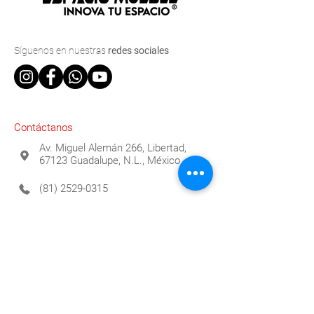
Síguenos
en nuestras
redes sociales
Contáctanos
Av. Miguel Alemán 266, Libertad,
67123 Guadalupe, N.L., México
(81) 2529-0315
info@espaciomueble.com.mx
Horarios
Lunes a Viernes 9:00 a.m. a 6:00 p.m.