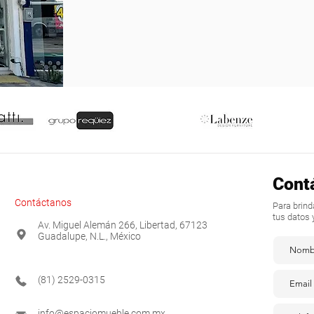
Cont
Contáctanos
Para brin
tus datos 
Av. Miguel Alemán 266, Libertad, 67123
Guadalupe, N.L., México
(81) 2529-0315
info@espaciomueble.com.mx