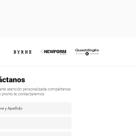
áctanos
darte atención personalizada compártenos
y pronto te contactaremos