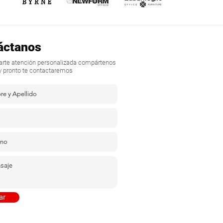
áctanos
darte atención personalizada compártenos
y pronto te contactaremos
ar