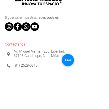
Síguenos
en nuestras
redes sociales
Contáctanos
Av. Miguel Alemán 266, Libertad,
67123 Guadalupe, N.L., México
(81) 2529-0315
info@espaciomueble.com.mx
Horarios
Lunes a Viernes 9:00 a.m. a 6:00 p.m.