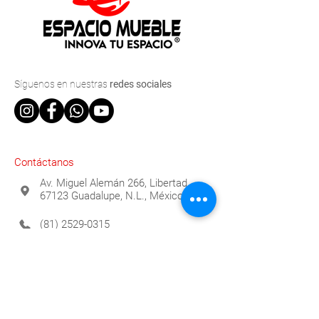
Síguenos
en nuestras
redes sociales
Contáctanos
Av. Miguel Alemán 266, Libertad,
67123 Guadalupe, N.L., México
(81) 2529-0315
info@espaciomueble.com.mx
Horarios
Lunes a Viernes 9:00 a.m. a 6:00 p.m.