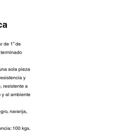
ca
r de 1” de
n terminado
 una sola pieza
resistencia y
, resistente a
v) y al ambiente
egro, naranja,
ncia: 100 kgs.