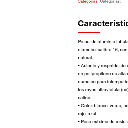
Categorías:
Categorías:
Característi
Patas: de aluminio tubula
diámetro, calibre 16, co
natural.
• Asiento y respaldo: de
en polipropileno de alta 
duración para intemperie
los rayos ultravioleta (u
salino.
• Color: blanco, verde, n
rojo, azul.
• Peso máximo de resiste