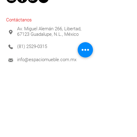
Contáctanos
Av. Miguel Alemán 266, Libertad,
67123 Guadalupe, N.L., México
(81) 2529-0315
info@espaciomueble.com.mx
Horarios
Lunes a Viernes 9:00 a.m. a 6:00 p.m.
Contáctanos
Para brindarte atención personalizada
compártenos tus datos y pronto te
contactaremos