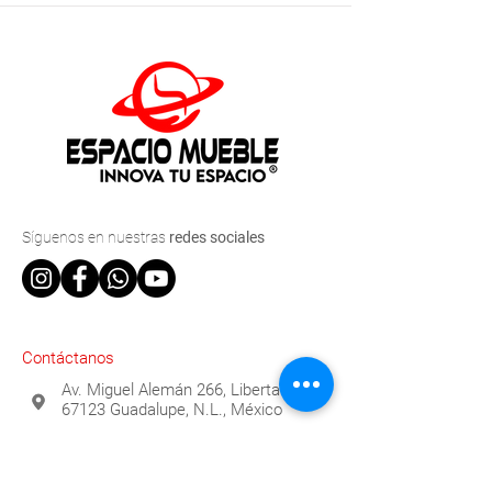
Síguenos
en nuestras
redes sociales
Contáctanos
Av. Miguel Alemán 266, Libertad,
67123 Guadalupe, N.L., México
(81) 2529-0315