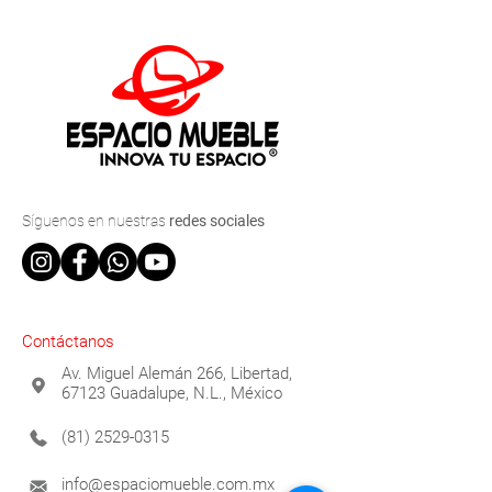
Síguenos
en nuestras
redes sociales
Contáctanos
Av. Miguel Alemán 266, Libertad,
67123 Guadalupe, N.L., México
(81) 2529-0315
info@espaciomueble.com.mx