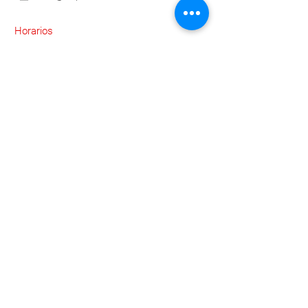
Horarios
Lunes a Viernes 9:00 a.m. a 6:00 p.m.
Contáctanos
Para brindarte atención personalizada
compártenos tus datos y pronto te
contactaremos