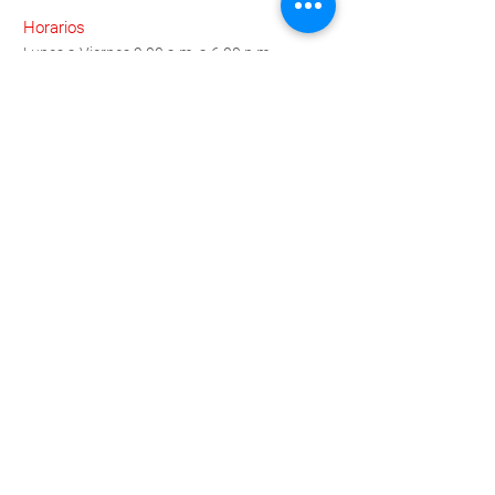
Horarios
Lunes a Viernes 9:00 a.m. a 6:00 p.m.
Contáctanos
Para brindarte atención personalizada
compártenos tus datos y pronto te
contactaremos