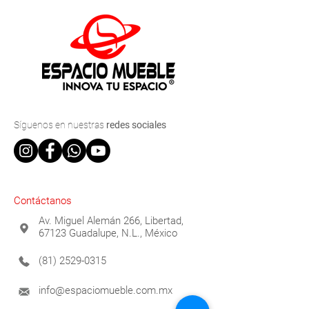
Síguenos
en nuestras
redes sociales
Contáctanos
Av. Miguel Alemán 266, Libertad,
67123 Guadalupe, N.L., México
(81) 2529-0315
info@espaciomueble.com.mx