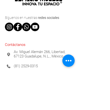
Síguenos
en nuestras
redes sociales
Contáctanos
Av. Miguel Alemán 266, Libertad,
67123 Guadalupe, N.L., México
(81) 2529-0315
info@espaciomueble.com.mx
Horarios
Lunes a Viernes 9:00 a.m. a 6:00 p.m.