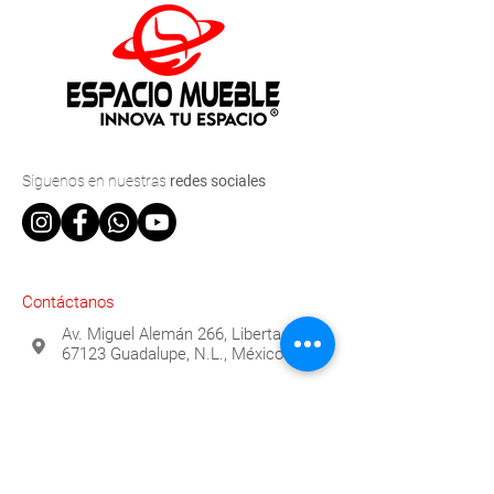
Síguenos
en nuestras
redes sociales
Contáctanos
Av. Miguel Alemán 266, Libertad,
67123 Guadalupe, N.L., México
(81) 2529-0315
info@espaciomueble.com.mx