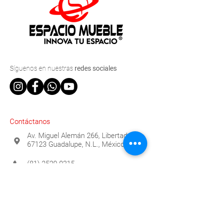
Síguenos
en nuestras
redes sociales
Contáctanos
Av. Miguel Alemán 266, Libertad,
67123 Guadalupe, N.L., México
(81) 2529-0315
info@espaciomueble.com.mx
Horarios