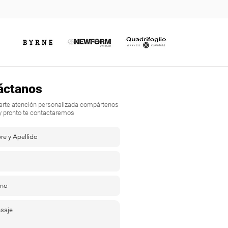
áctanos
darte atención personalizada compártenos
y pronto te contactaremos