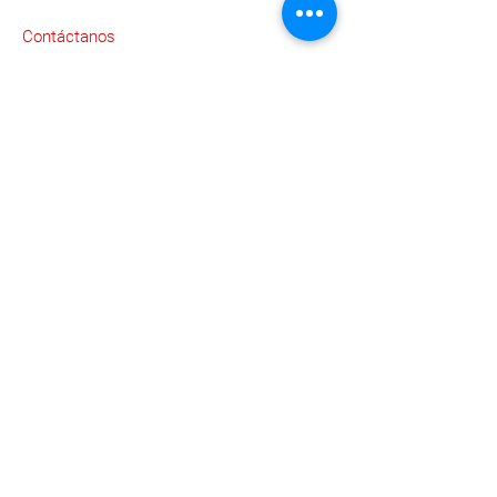
Contáctanos
Av. Miguel Alemán 266, Libertad,
67123 Guadalupe, N.L., México
(81) 2529-0315
info@espaciomueble.com.mx
Horarios
Lunes a Viernes 9:00 a.m. a 6:00 p.m.
Contáctanos
Para brindarte atención personalizada
compártenos tus datos y pronto te
contactaremos