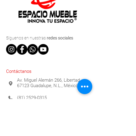
Síguenos
en nuestras
redes sociales
Contáctanos
Av. Miguel Alemán 266, Libertad,
67123 Guadalupe, N.L., México
(81) 2529-0315
info@espaciomueble.com.mx
Horarios
Lunes a Viernes 9:00 a.m. a 6:00 p.m.