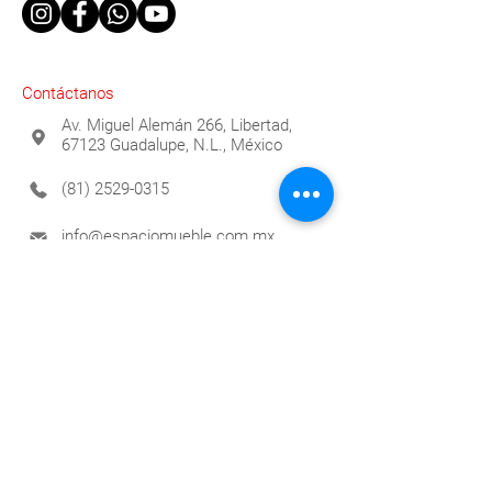
Contáctanos
Av. Miguel Alemán 266, Libertad,
67123 Guadalupe, N.L., México
(81) 2529-0315
info@espaciomueble.com.mx
Horarios
Lunes a Viernes 9:00 a.m. a 6:00 p.m.
Contáctanos
Para brindarte atención personalizada
compártenos tus datos y pronto te