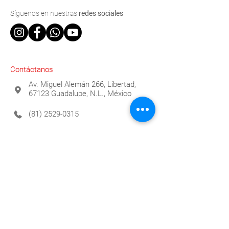
Síguenos
en nuestras
redes sociales
Contáctanos
Av. Miguel Alemán 266, Libertad,
67123 Guadalupe, N.L., México
(81) 2529-0315
info@espaciomueble.com.mx
Horarios
Lunes a Viernes 9:00 a.m. a 6:00 p.m.
Contáctanos