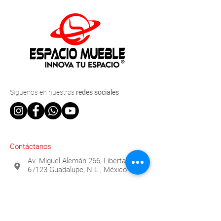
Síguenos
en nuestras
redes sociales
Contáctanos
Av. Miguel Alemán 266, Libertad,
67123 Guadalupe, N.L., México
(81) 2529-0315
info@espaciomueble.com.mx