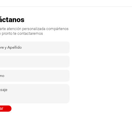
áctanos
darte atención personalizada compártenos
y pronto te contactaremos
ar