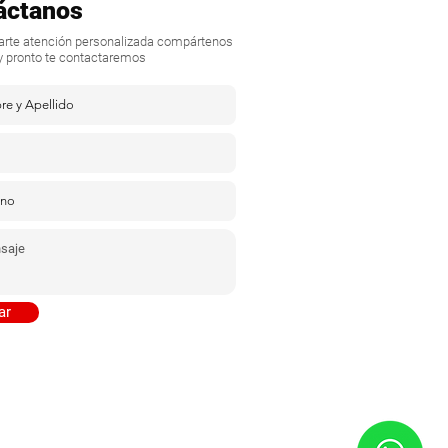
áctanos
darte atención personalizada compártenos
y pronto te contactaremos
ar