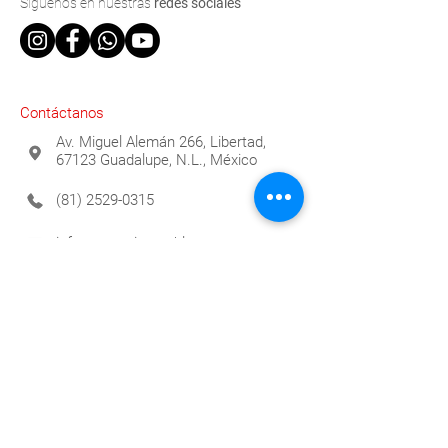
Síguenos
en nuestras
redes sociales
Contáctanos
Av. Miguel Alemán 266, Libertad,
67123 Guadalupe, N.L., México
(81) 2529-0315
info@espaciomueble.com.mx
Horarios
Lunes a Viernes 9:00 a.m. a 6:00 p.m.
Contáctanos