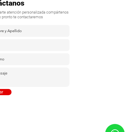
áctanos
darte atención personalizada compártenos
y pronto te contactaremos
ar