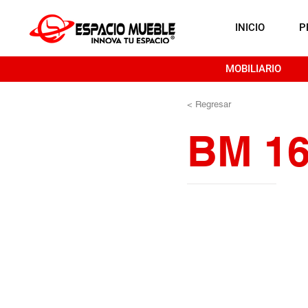
INICIO
P
MOBILIARIO
< Regresar
BM 1