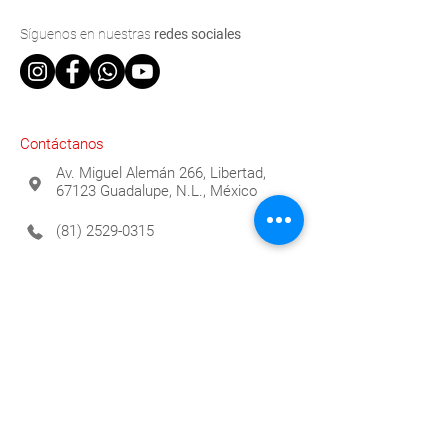
Síguenos
en nuestras
redes sociales
Contáctanos
Av. Miguel Alemán 266, Libertad,
67123 Guadalupe, N.L., México
(81) 2529-0315
info@espaciomueble.com.mx
Horarios
Lunes a Viernes 9:00 a.m. a 6:00 p.m.