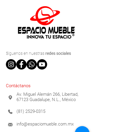
Síguenos
en nuestras
redes sociales
Contáctanos
Av. Miguel Alemán 266, Libertad,
67123 Guadalupe, N.L., México
(81) 2529-0315
info@espaciomueble.com.mx