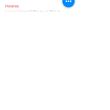
Horarios
Lunes a Viernes 9:00 a.m. a 6:00 p.m.
Contáctanos
Para brindarte atención personalizada
compártenos tus datos y pronto te
contactaremos